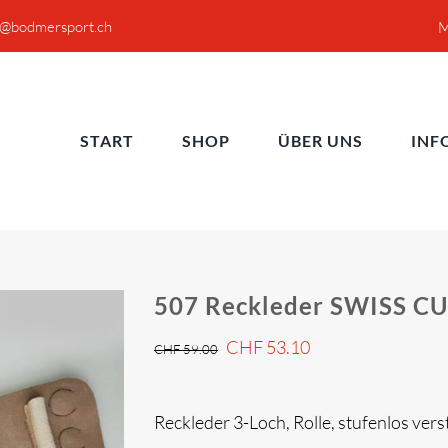
o@bodmersport.ch
M
START
SHOP
ÜBER UNS
INF
507 Reckleder SWISS C
CHF
53.10
CHF
59.00
Reckleder 3-Loch, Rolle, stufenlos ver