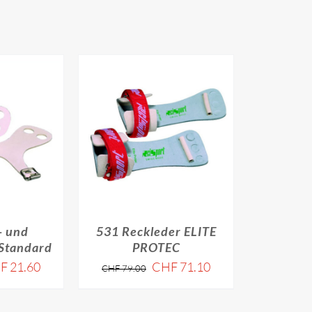
quantity
- und
531 Reckleder ELITE
Standard
PROTEC
F
21.60
CHF
71.10
CHF
79.00