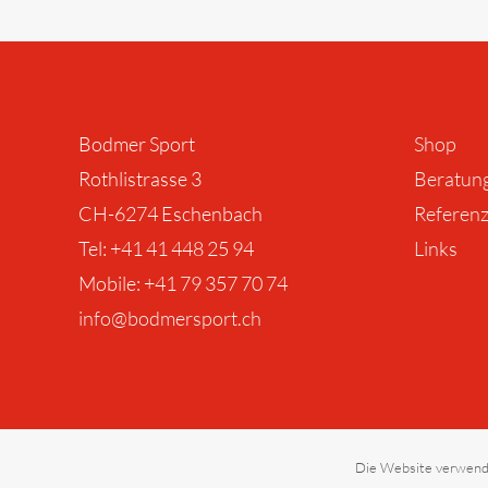
Bodmer Sport
Shop
Rothlistrasse 3
Beratun
CH-6274 Eschenbach
Referen
Tel: +41 41 448 25 94 ‎
Links
Mobile: +41 79 357 70 74
info@bodmersport.ch
Die Website verwend