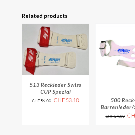
Related products
513 Reckleder Swiss
CUP Spezial
CHF
53.10
500 Reck
CHF
59.00
Barrenleder/
CH
CHF
24.00