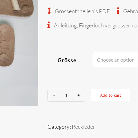
Grössentabelle als PDF
Gebra
Anleitung, Fingerloch vergrössern o
Grösse
Add to cart
507
Reckleder
SWISS
Category:
Reckleder
CUP